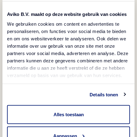
Poland
Aviko B.V. maakt op deze website gebruik van cookies
We gebruiken cookies om content en advertenties te
e-mail:
office@aviko.pl
personaliseren, om functies voor social media te bieden
en om ons websiteverkeer te analyseren. Ook delen we
Nazovite nas
informatie over uw gebruik van onze site met onze
partners voor social media, adverteren en analyse. Deze
Zvonimir Lovrić - Key Account Manager Croatia and
partners kunnen deze gegevens combineren met andere
Slovenia
informatie die u aan ze heeft verstrekt of die ze hebben
verzameld op basis van uw gebruik van hun services.
tel.
+385 989954769
Details tonen
Alles toestaan
Upoznajte Aviko prodajni
Aanpassen