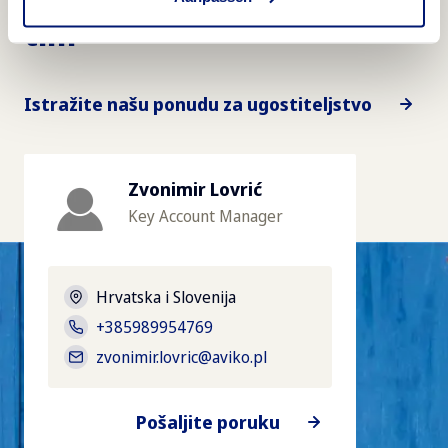
tim
Istražite našu ponudu za ugostiteljstvo
Zvonimir Lovrić
Key Account Manager
Hrvatska i Slovenija
+385989954769
zvonimir.lovric@aviko.pl
Pošaljite poruku