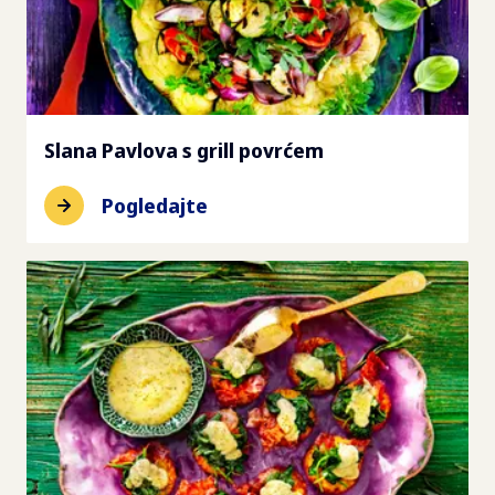
Slana Pavlova s grill povrćem
Pogledajte