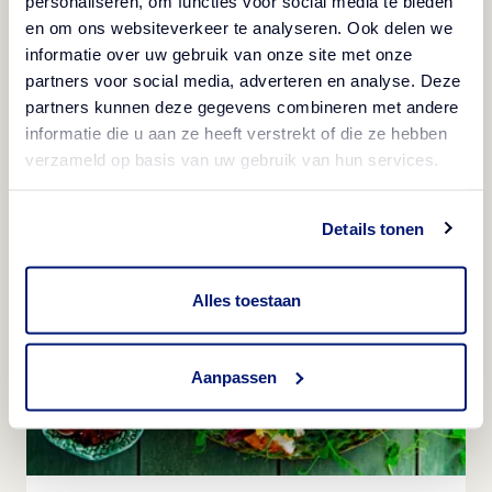
personaliseren, om functies voor social media te bieden
en om ons websiteverkeer te analyseren. Ook delen we
Wasabi rösti s ukiseljenim povrćem i
informatie over uw gebruik van onze site met onze
partners voor social media, adverteren en analyse. Deze
pekan orasima
partners kunnen deze gegevens combineren met andere
informatie die u aan ze heeft verstrekt of die ze hebben
Pogledajte
verzameld op basis van uw gebruik van hun services.
Details tonen
Alles toestaan
Aanpassen