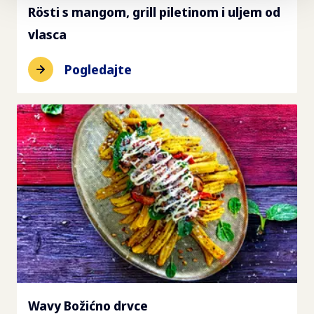
Rösti s mangom, grill piletinom i uljem od
vlasca
Pogledajte
Wavy Božićno drvce