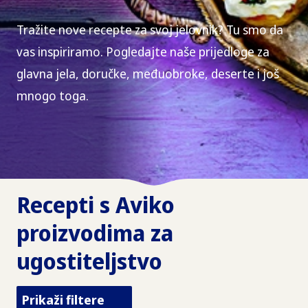
Tražite nove recepte za svoj jelovnik? Tu smo da
vas inspiriramo. Pogledajte naše prijedloge za
glavna jela, doručke, međuobroke, deserte i još
mnogo toga.
Recepti s Aviko
proizvodima za
ugostiteljstvo
Prikaži filtere