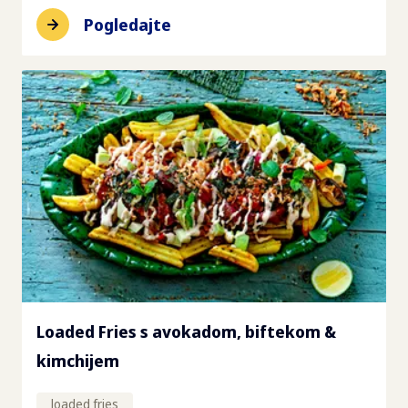
Pogledajte
Loaded Fries s avokadom, biftekom &
kimchijem
loaded fries