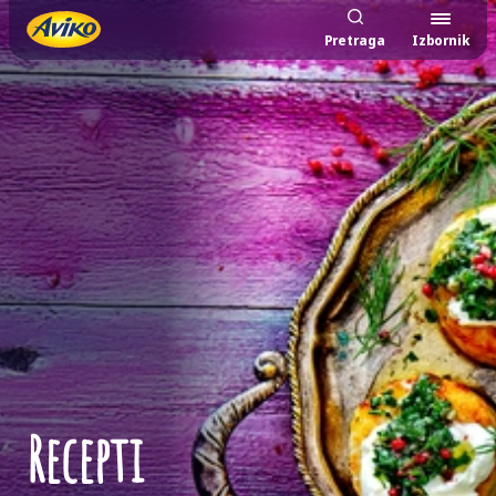
Pretraga
Izbornik
Recepti