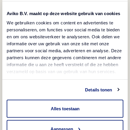
Poland
Aviko B.V. maakt op deze website gebruik van cookies
We gebruiken cookies om content en advertenties te
e-mail:
office@aviko.pl
personaliseren, om functies voor social media te bieden
en om ons websiteverkeer te analyseren. Ook delen we
Nazovite nas
informatie over uw gebruik van onze site met onze
partners voor social media, adverteren en analyse. Deze
Zvonimir Lovrić - Key Account Manager Croatia and
partners kunnen deze gegevens combineren met andere
Slovenia
informatie die u aan ze heeft verstrekt of die ze hebben
verzameld op basis van uw gebruik van hun services.
tel.
+385 989954769
Details tonen
Alles toestaan
Upoznajte Aviko prodajni
Aanpassen