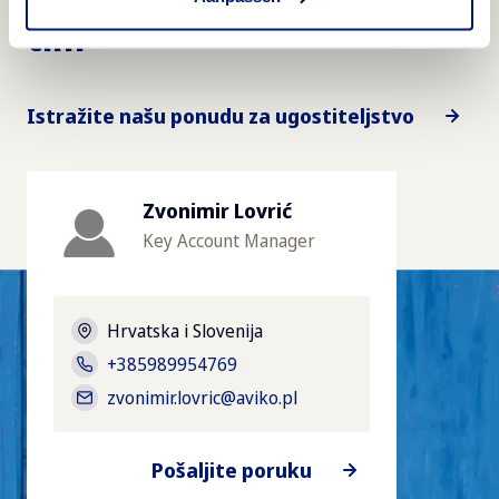
tim
Istražite našu ponudu za ugostiteljstvo
Zvonimir Lovrić
Key Account Manager
Hrvatska i Slovenija
+385989954769
zvonimir.lovric@aviko.pl
Pošaljite poruku