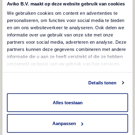
Aviko B.V. maakt op deze website gebruik van cookies
Vegetarijansko
Bez glutena
Smrznuto
We gebruiken cookies om content en advertenties te
Hrskave loptice pripremljene od blago začinjenog
personaliseren, om functies voor social media te bieden
en om ons websiteverkeer te analyseren. Ook delen we
pire krumpira. Savršeno se uklapaju u dječji meni
informatie over uw gebruik van onze site met onze
te su izvrstan prilog glavnim jelima.
partners voor social media, adverteren en analyse. Deze
partners kunnen deze gegevens combineren met andere
informatie die u aan ze heeft verstrekt of die ze hebben
Načini pripreme
verzameld op basis van uw gebruik van hun services.
Friteza
Informacije o proizvodu
Details tonen
3-3,5 min/175°C
Kod proizvoda
Sastojci
Alles toestaan
Pećnica
660509
krumpir, suncokretovo ulje, sol, dekstroza, luk u
12-15 min/220°C
Alergeni
prahu, stabilizator (E464), emulgator (E471),
Aanpassen
EAN kod proizvoda
začini. Može sadržavati: MLIJEKO.
mlijeko