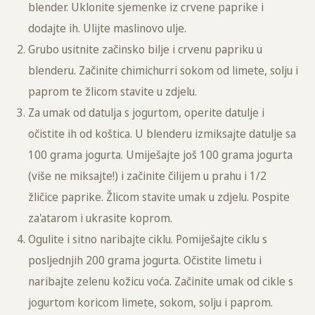
blender. Uklonite sjemenke iz crvene paprike i
dodajte ih. Ulijte maslinovo ulje.
Grubo usitnite začinsko bilje i crvenu papriku u
blenderu. Začinite chimichurri sokom od limete, solju i
paprom te žlicom stavite u zdjelu.
Za umak od datulja s jogurtom, operite datulje i
očistite ih od koštica. U blenderu izmiksajte datulje sa
100 grama jogurta. Umiješajte još 100 grama jogurta
(više ne miksajte!) i začinite čilijem u prahu i 1/2
žličice paprike. Žlicom stavite umak u zdjelu. Pospite
za'atarom i ukrasite koprom.
Ogulite i sitno naribajte ciklu. Pomiješajte ciklu s
posljednjih 200 grama jogurta. Očistite limetu i
naribajte zelenu kožicu voća. Začinite umak od cikle s
jogurtom koricom limete, sokom, solju i paprom.