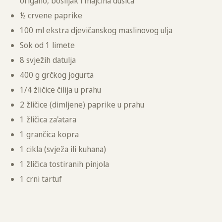
origano, bosiljak i majčina dušica
½ crvene paprike
100 ml ekstra djevičanskog maslinovog ulja
Sok od 1 limete
8 svježih datulja
400 g grčkog jogurta
1/4 žličice čilija u prahu
2 žličice (dimljene) paprike u prahu
1 žličica za'atara
1 grančica kopra
1 cikla (svježa ili kuhana)
1 žličica tostiranih pinjola
1 crni tartuf