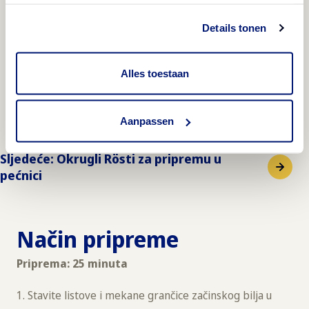
Details tonen
Okrugli Rösti za pripremu u pećnici
Alles toestaan
Debelo riban krumpir
Aanpassen
Sljedeće
:
Okrugli Rösti za pripremu u
pećnici
Način pripreme
Priprema: 25 minuta
Stavite listove i mekane grančice začinskog bilja u