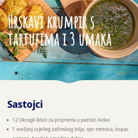
Hrskavi krumpir s
tartufima i 3 umaka
Sastojci
12 Okrugli Rösti za pripremu u pećnici Aviko
1 svežanj svježeg začinskog bilja, npr. metvica, kopar,