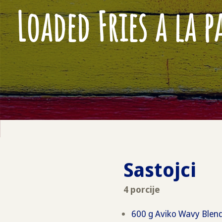
Loaded Fries a la p
Sastojci
4 porcije
600 g Aviko Wavy Blen