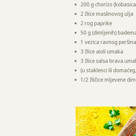
200 g chorizo (kobasic
2 žlice maslinovog ulja
2 rog paprike
50 g (dimljenih) bade
1 vezica ravnog peršin
3 žlice aioli umaka
3 žlice salsa brava um
(u staklenci ili domaćeg
1/2 žličice mljevene di