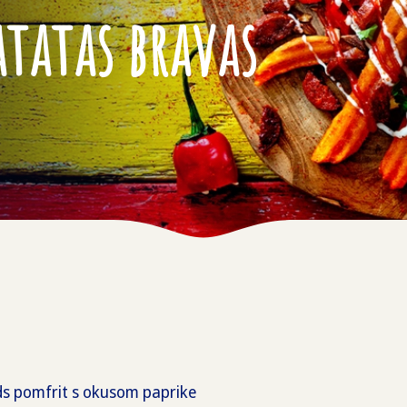
atatas bravas
ds pomfrit s okusom paprike