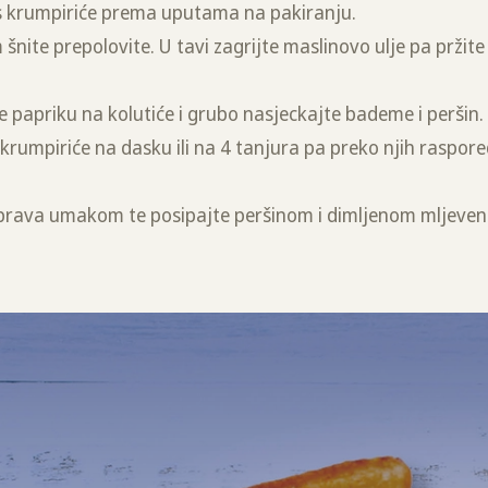
s krumpiriće prema uputama na pakiranju.
m šnite prepolovite. U tavi zagrijte maslinovo ulje pa prži
 papriku na kolutiće i grubo nasjeckajte bademe i peršin
krumpiriće na dasku ili na 4 tanjura pa preko njih raspored
alsa brava umakom te posipajte peršinom i dimljenom mljev