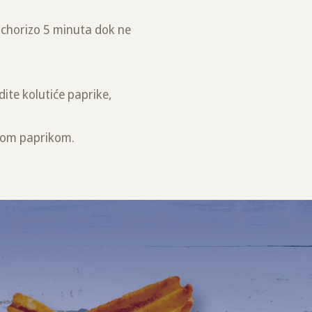
te chorizo 5 minuta dok ne
.
ite kolutiće paprike,
enom paprikom.