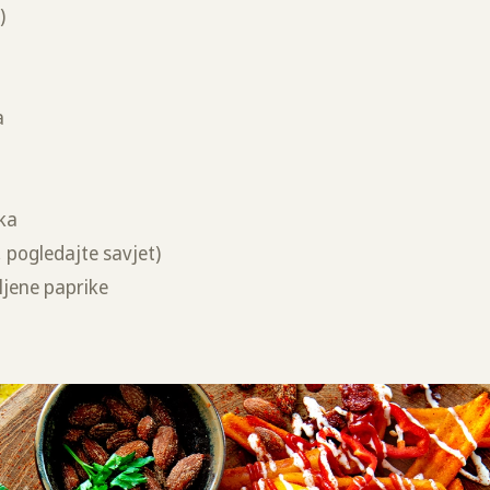
a)
ma
a
aka
, pogledajte savjet)
mljene paprike