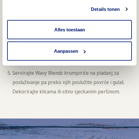
svega razmrvite medenjake.
Details tonen
Zakuhajte, a zatim smanjite vatru i poklopljeno
pirjajte 2 sata dok meso ne omekša. U
Alles toestaan
međuvremenu, očistite povrće.
Pripremite krumpiriće prema uputama na pakiranju.
Aanpassen
U slanoj vodi 8-10 minuta kuhajte prokulice, a 4
minute zelene mahune – dok ne budu al dente.
Servirajte Wavy Blends krumpiriće na pladanj za
posluživanje pa preko njih poslužite povrće i gulaš.
Dekorirajte klicama ili sitno sjeckanim peršinom.