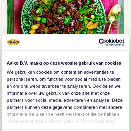
Aviko B.V. maakt op deze website gebruik van cookies
We gebruiken cookies om content en advertenties te
Recept
personaliseren, om functies voor social media te bieden
en om ons websiteverkeer te analyseren. Ook delen we
informatie over uw gebruik van onze site met onze
Narežite meso na kockice te ga po ukusu začinite
partners voor social media, adverteren en analyse. Deze
solju i paprom. Grubo nasjeckajte luk.
partners kunnen deze gegevens combineren met andere
Rastopite maslac u tavi pa na njemu 2 minute pržite
informatie die u aan ze heeft verstrekt of die ze hebben
luk. Dodajte meso i pirjajte još 5 minuta. Uz rub tave
verzameld op basis van uw gebruik van hun services.
ulijte pivo, dodajte sirup, ocat i lovorov list. Preko