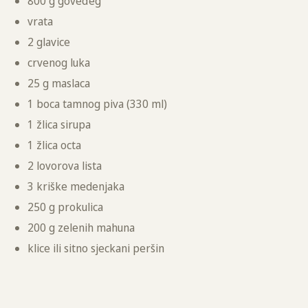
800 g goveđeg
vrata
2 glavice
crvenog luka
25 g maslaca
1 boca tamnog piva (330 ml)
1 žlica sirupa
1 žlica octa
2 lovorova lista
3 kriške medenjaka
250 g prokulica
200 g zelenih mahuna
klice ili sitno sjeckani peršin