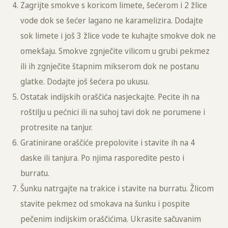
Zagrijte smokve s koricom limete, šećerom i 2 žlice
vode dok se šećer lagano ne karamelizira. Dodajte
sok limete i još 3 žlice vode te kuhajte smokve dok ne
omekšaju. Smokve zgnječite vilicom u grubi pekmez
ili ih zgnječite štapnim mikserom dok ne postanu
glatke. Dodajte još šećera po ukusu.
Ostatak indijskih oraščića nasjeckajte. Pecite ih na
roštilju u pećnici ili na suhoj tavi dok ne porumene i
protresite na tanjur.
Gratinirane oraščiće prepolovite i stavite ih na 4
daske ili tanjura. Po njima rasporedite pesto i
burratu.
Šunku natrgajte na trakice i stavite na burratu. Žlicom
stavite pekmez od smokava na šunku i pospite
pečenim indijskim oraščićima. Ukrasite sačuvanim