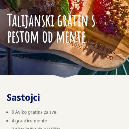
Talijanski gratin s
pestom od mente
Sastojci
6 Aviko gratina za sve
4 grančice mente