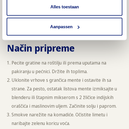
Alles toestaan
Sljedeće
:
Kremasti veganski gratin
Aanpassen
Način pripreme
Pecite gratine na roštilju ili prema uputama na
pakiranju u pećnici. Držite ih toplima.
Uklonite vrhove s grančica mente i ostavite ih sa
strane. Za pesto, ostatak listova mente izmiksajte u
blenderu ili štapnim mikserom s 2 žličice indijskih
oraščića i maslinovim uljem. Začinite solju i paprom.
Smokve narežite na komadiće. Očistite limetu i
naribajte zelenu koricu voća.