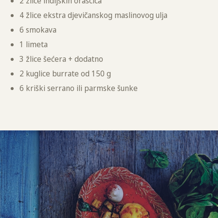
2 žlice indijskih oraščića
4 žlice ekstra djevičanskog maslinovog ulja
6 smokava
1 limeta
3 žlice šećera + dodatno
2 kuglice burrate od 150 g
6 kriški serrano ili parmske šunke