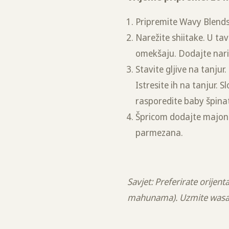
Pripremite Wavy Blend
Narežite shiitake. U ta
omekšaju. Dodajte nariba
Stavite gljive na tanju
Istresite ih na tanjur. 
rasporedite baby špinat,
Špricom dodajte majone
parmezana.
Savjet: Preferirate orije
mahunama). Uzmite wasab