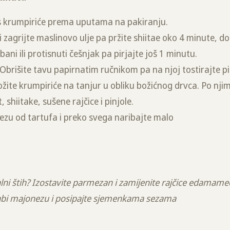
s krumpiriće prema uputama na pakiranju.
vi zagrijte maslinovo ulje pa pržite shiitae oko 4 minute, 
ni ili protisnuti češnjak pa pirjajte još 1 minutu.
r. Obrišite tavu papirnatim ručnikom pa na njoj tostirajte 
Složite krumpiriće na tanjur u obliku božićnog drvca. Po nj
 shiitake, sušene rajčice i pinjole.
zu od tartufa i preko svega naribajte malo
ntalni štih? Izostavite parmezan i zamijenite rajčice edama
i majonezu i posipajte sjemenkama sezama