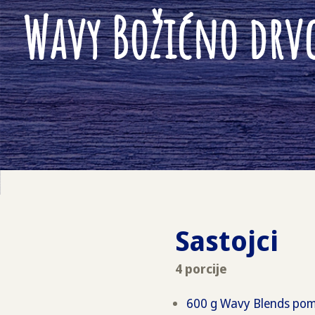
Wavy Božićno drv
Sastojci
4 porcije
600 g Wavy Blends pomf