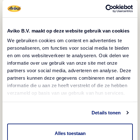
Opis
Vegetarijansko
Bez glutena
Smrznuto
Aviko B.V. maakt op deze website gebruik van cookies
Halal certifikat
We gebruiken cookies om content en advertenties te
Pire krumpira obložen zlatnom panadom, pravi je
personaliseren, om functies voor social media te bieden
en om ons websiteverkeer te analyseren. Ook delen we
klasik pogodan za pripremu u pećnici. Kroketi od
informatie over uw gebruik van onze site met onze
krumpira savršen su prilog. Zahvaljujući premazu
partners voor social media, adverteren en analyse. Deze
dulje vrijeme ostaju topli, kremasti iznutra, a
partners kunnen deze gegevens combineren met andere
hrskavi izvana.
informatie die u aan ze heeft verstrekt of die ze hebben
verzameld op basis van uw gebruik van hun services.
Načini pripreme
Details tonen
Pećnica
Informacije o proizvodu
Alles toestaan
10-15 min/220°C