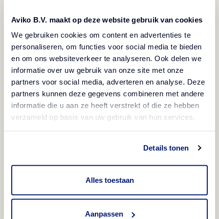
Opis
Aviko B.V. maakt op deze website gebruik van cookies
Vegetarijansko
We gebruiken cookies om content en advertenties te
Smrznuto
personaliseren, om functies voor social media te bieden
Kremasti iznutra, a hrskavi izvana, kroketi od
en om ons websiteverkeer te analyseren. Ook delen we
informatie over uw gebruik van onze site met onze
krumpira savršen su prilog. Zahvaljujući premazu
partners voor social media, adverteren en analyse. Deze
dulje vrijeme ostaju topli i hrskavi.
partners kunnen deze gegevens combineren met andere
informatie die u aan ze heeft verstrekt of die ze hebben
verzameld op basis van uw gebruik van hun services.
Načini pripreme
Details tonen
Friteza
Informacije o proizvodu
3-3,5 min/175°C
Alles toestaan
Kod proizvoda
Sastojci
600520
krumpir, krušne mrvice (pšenično brašno, kvasac,
Aanpassen