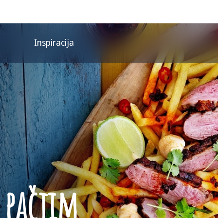
Inspiracija
 pačjim