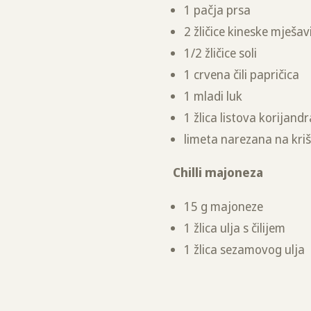
1 pačja prsa
2 žličice kineske mješav
1/2 žličice soli
1 crvena čili papričica
1 mladi luk
1 žlica listova korijand
limeta narezana na kri
Chilli majoneza
15 g majoneze
1 žlica ulja s čilijem
1 žlica sezamovog ulja