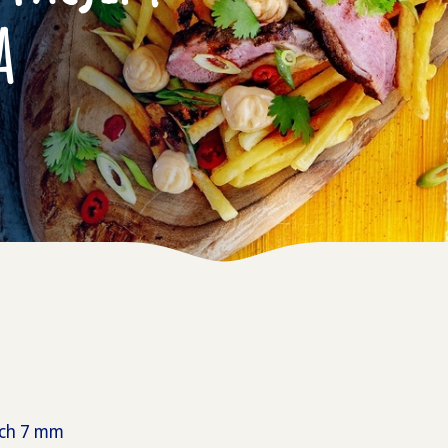
a
nch 7 mm