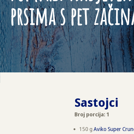
prsima s pet začin
Sastojci
Broj porcija: 1
150 g
Aviko Super Cru