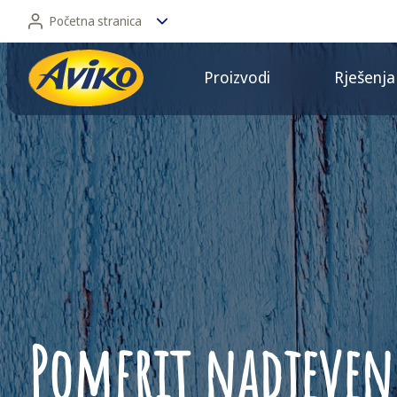
Početna stranica
Proizvodi
Rješenja
Početna stranica
Retail
Pomfrit nadjeven