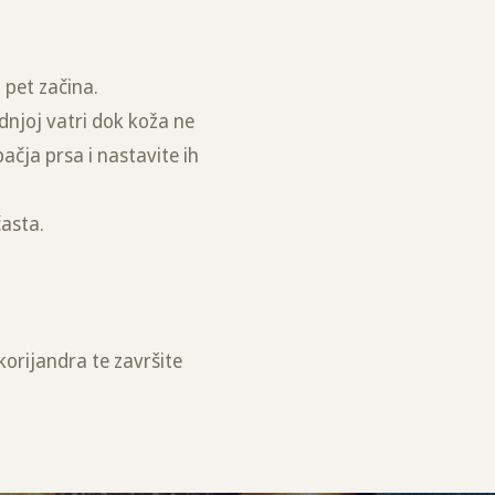
 pet začina.
dnjoj vatri dok koža ne
ačja prsa i nastavite ih
časta.
korijandra te završite