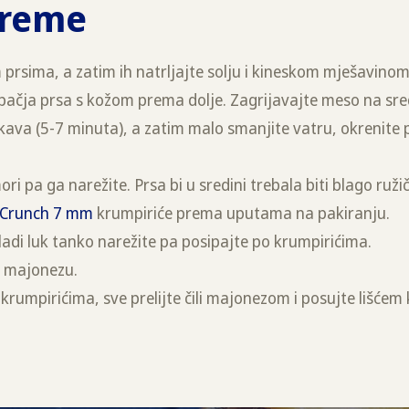
preme
 prsima, a zatim ih natrljajte solju i kineskom mješavinom
pačja prsa s kožom prema dolje. Zagrijavajte meso na sre
ava (5-7 minuta), a zatim malo smanjite vatru, okrenite p
i pa ga narežite. Prsa bi u sredini trebala biti blago ruži
 Crunch 7 mm
krumpiriće prema uputama na pakiranju.
mladi luk tanko narežite pa posipajte po krumpirićima.
li majonezu.
krumpirićima, sve prelijte čili majonezom i posujte lišćem 