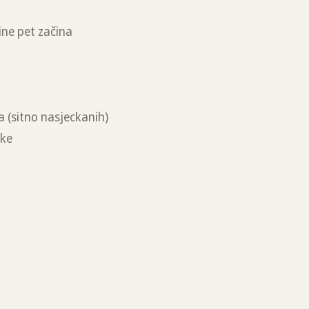
ine pet začina
ra (sitno nasjeckanih)
ške