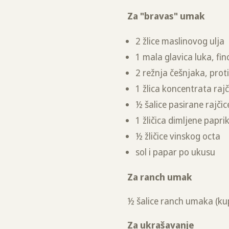
Za "bravas" umak
2 žlice maslinovog ulja
1 mala glavica luka, fi
2 režnja češnjaka, prot
1 žlica koncentrata rajč
½ šalice pasirane rajčic
1 žličica dimljene papri
½ žličice vinskog octa
sol i papar po ukusu
Za ranch umak
½ šalice ranch umaka (ku
Za ukrašavanje