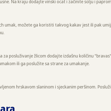
sne. Na kraju dodajte vinski ocat i začinite solju i papro
ch umak, možete ga koristiti takvog kakav jest ili pak umi
hu.
ica za posluživanje žlicom dodajte izdašnu količinu "brava
h umakom ili ga poslužite sa strane za umakanje.
mrvljenom hrskavom slaninom i sjeckanim peršinom. Posluži
hara