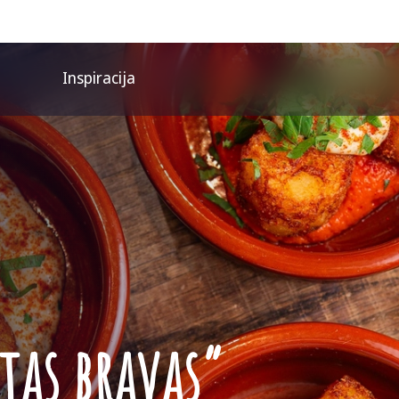
Inspiracija
atas bravas”