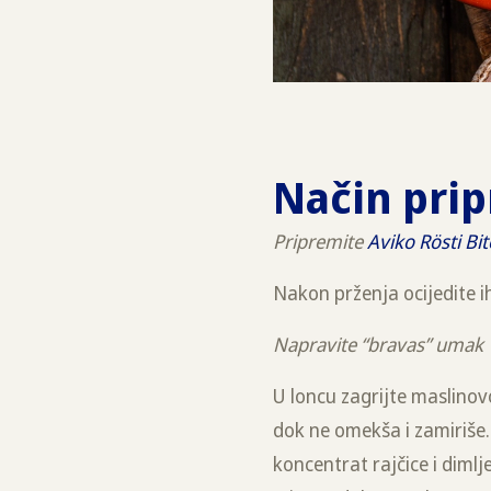
Način pri
Pripremite
Aviko Rösti Bit
Nakon prženja ocijedite i
Napravite “bravas” umak
U loncu zagrijte maslinovo
dok ne omekša i zamiriše.
koncentrat rajčice i diml