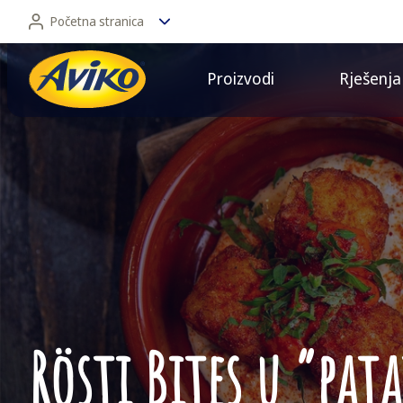
Početna stranica
Proizvodi
Rješenja
Početna stranica
Retail
Rösti Bites u ”pat