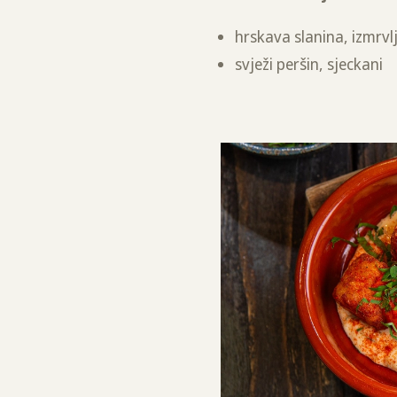
hrskava slanina, izmrvl
svježi peršin, sjeckani