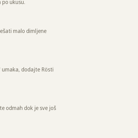
m po ukusu.
ješati malo dimljene
s" umaka, dodajte Rösti
te odmah dok je sve još