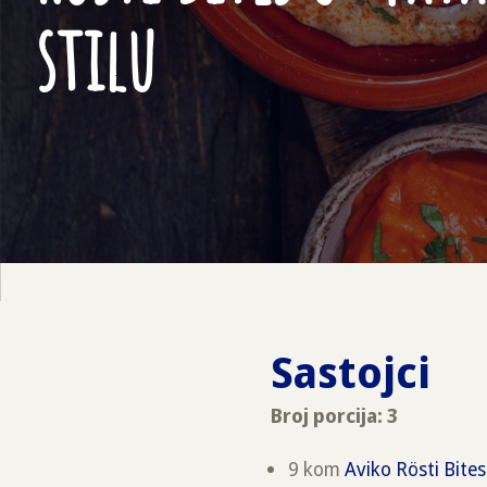
stilu
Sastojci
Broj porcija: 3
9 kom
Aviko Rösti Bites