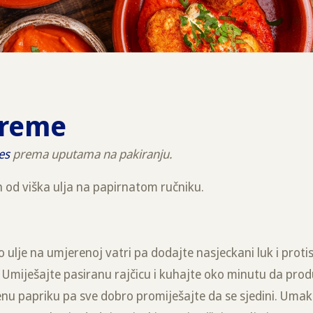
preme
es
prema uputama na pakiranju.
h od viška ulja na papirnatom ručniku.
 ulje na umjerenoj vatri pa dodajte nasjeckani luk i protis
 Umiješajte pasiranu rajčicu i kuhajte oko minutu da pro
jenu papriku pa sve dobro promiješajte da se sjedini. Umak