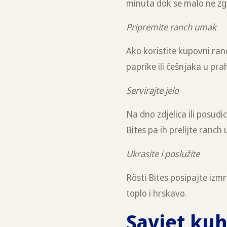
minuta dok se malo ne zgu
Pripremite ranch umak
Ako koristite kupovni ran
paprike ili češnjaka u pra
Servirajte jelo
Na dno zdjelica ili posud
Bites pa ih prelijte ranc
Ukrasite i poslužite
Rösti Bites posipajte iz
toplo i hrskavo.
Savjet ku