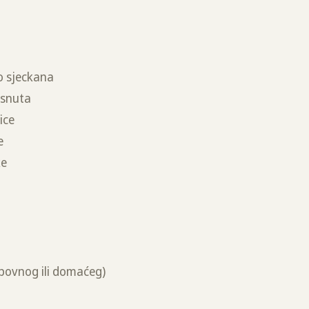
no sjeckana
isnuta
ice
e
ke
povnog ili domaćeg)