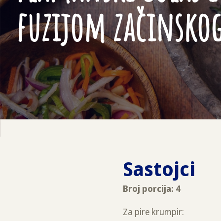
fuzijom začinskog
Sastojci
Broj porcija: 4
Za pire krumpir: