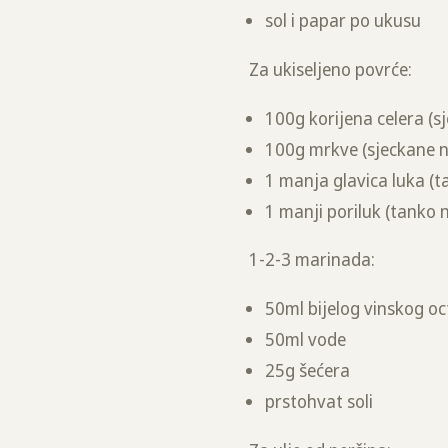
sol i papar po ukusu
Za ukiseljeno povrće:
100g korijena celera (s
100g mrkve (sjeckane n
1 manja glavica luka (
1 manji poriluk (tanko 
1-2-3 marinada:
50ml bijelog vinskog oc
50ml vode
25g šećera
prstohvat soli