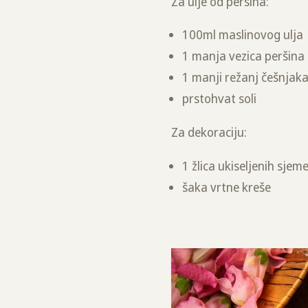
Za ulje od peršina:
100ml maslinovog ulja
1 manja vezica peršina (
1 manji režanj češnjak
prstohvat soli
Za dekoraciju:
1 žlica ukiseljenih sjem
šaka vrtne kreše