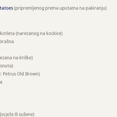
tatoes
(pripremljenog prema uputama na pakiranju)
otleta (narezanog na kockice)
 brašna
rezana na kriške)
isnuta)
. Petrus Old Brown)
ca
(svježe ili sušene)