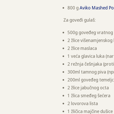
800 g
Aviko Mashed Po
Za goveđi gulaš:
500g goveđeg vratnog k
2 žlice višenamjenskog
2 žlice maslaca
1 veća glavica luka (na
2 režnja češnjaka (prot
300ml tamnog piva (npr
200ml goveđeg temelj
2 žlice jabučnog octa
1 žlica smeđeg šećera
2 lovorova lista
1 žličica majčine dušice 