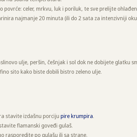
no povrće: celer, mrkvu, luk i poriluk, te sve prelijte ohl
inira najmanje 20 minuta (ili do 2 sata za intenzivniji oku
linovo ulje, peršin, češnjak i sol dok ne dobijete glatku s
 fino sito kako biste dobili bistro zeleno ulje.
a stavite izdašnu porciju
pire krumpira
.
stavite flamanski goveđi gulaš.
o rasporedite po gulašu ili sa strane.