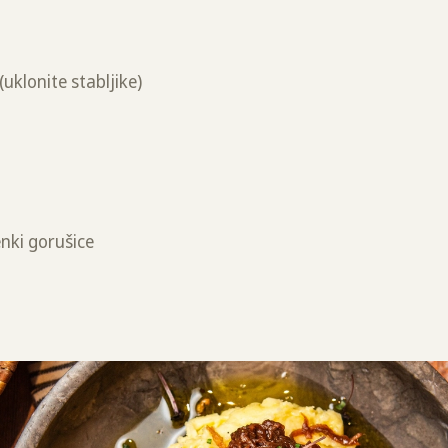
uklonite stabljike)
a
enki gorušice