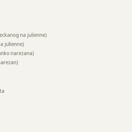
jeckanog na julienne)
a julienne)
tanko narezana)
narezan)
ta