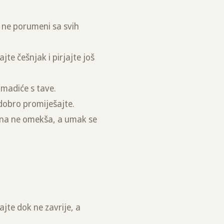
k ne porumeni sa svih
jte češnjak i pirjajte još
omadiće s tave.
 dobro promiješajte.
dina ne omekša, a umak se
ajte dok ne zavrije, a