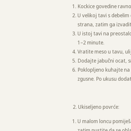
Kockice govedine ravnom
U velikoj tavi s debeli
strana, zatim ga izvadit
U istoj tavi na preostal
1–2 minute.
Vratite meso u tavu, ul
Dodajte jabučni ocat, sm
Poklopljeno kuhajte na
zgusne. Po ukusu dodat
2. Ukiseljeno povrće:
U malom loncu pomiješajt
zatim pustite da se oh