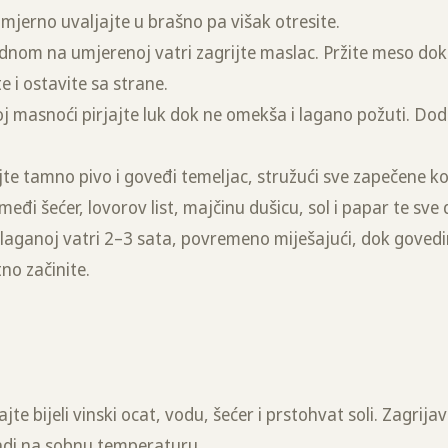
jerno uvaljajte u brašno pa višak otresite.
m dnom na umjerenoj vatri zagrijte maslac. Pržite meso do
e i ostavite sa strane.
oj masnoći pirjajte luk dok ne omekša i lagano požuti. Doda
ijte tamno pivo i goveđi temeljac, stružući sve zapečene k
eđi šećer, lovorov list, majčinu dušicu, sol i papar te sve
 laganoj vatri 2–3 sata, povremeno miješajući, dok gove
no začinite.
e bijeli vinski ocat, vodu, šećer i prstohvat soli. Zagrijav
ladi na sobnu temperaturu.