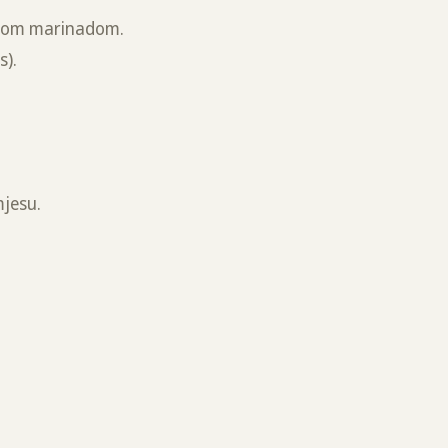
ađenom marinadom.
s).
mjesu.