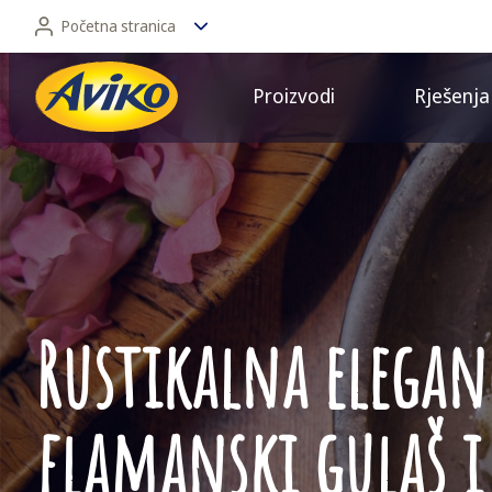
Početna stranica
Proizvodi
Rješenja
Početna stranica
Retail
Rustikalna elegan
flamanski gulaš i