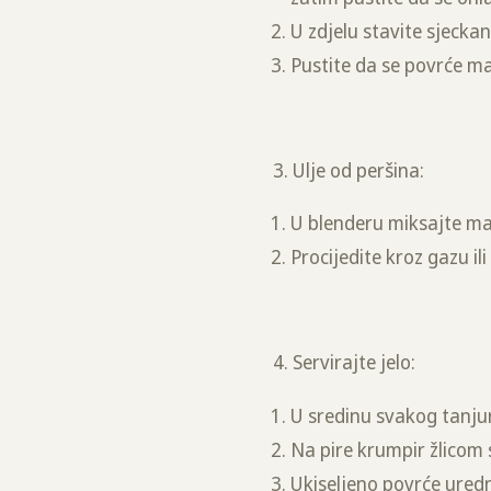
U zdjelu stavite sjecka
Pustite da se povrće mar
3. Ulje od peršina:
U blenderu miksajte mas
Procijedite kroz gazu ili
4. Servirajte jelo:
U sredinu svakog tanjur
Na pire krumpir žlicom 
Ukiseljeno povrće uredn