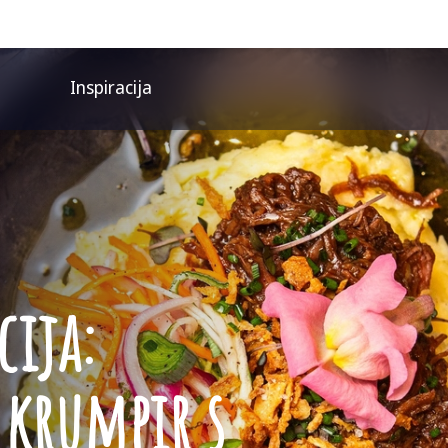
Inspiracija
cija:
 krumpir s